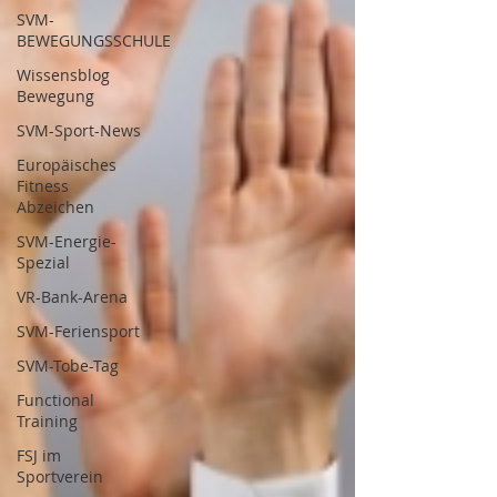
SVM-
BEWEGUNGSSCHULE
Wissensblog
Bewegung
SVM-Sport-News
Europäisches
Fitness
Abzeichen
SVM-Energie-
Spezial
VR-Bank-Arena
SVM-Feriensport
SVM-Tobe-Tag
Functional
Training
FSJ im
Sportverein