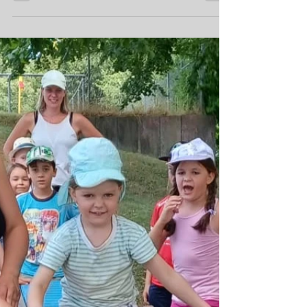
Hintere Reihe (von links): Theresa
Stadelmaier, Jonathan Weiß, Katja Schafar,
Marina Kienle, Elke Wolf, Tanja
Beurenmeister, Isabelle Hoepfner Vordere
Reihe (von links): Stephan Scheel, Michael
Barsch, Andreas Schlegel Am 18.
Dezember 2025 trafen sich, wie
inzwischen jedes Jahr, der Vorstand,
ehemalige Vorstände und das Team der
Geschäftsstelle mit den aktuellen und
ehemaligen FSJ´ler zu einem kleinen
gemütlichen Jahresausklang. Unser
gemeinsames Fazit an diesem Abend: wir