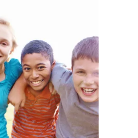
31. Dez. 2024
3 Min. Lesezeit
Bereit für 2025?!
Wir sind es! Ein ereignisreiches Jahr liegt
hinter uns, in dem wir viele neue Themen
angepackt haben, die für die Zukunft des
Sportverein Magstadt wegweisend sind.
Auf dieser Basis können wir im neuen Jahr
durchstarten und lange Geplantes nun ins
Werk setzen. Kinder- und Jugendschutz-
Konzept Die ersten Workshops im Herbst
diesesJahres haben gezeigt, wie wichtig
das Thema ist und allen Verantwortlichen
im Sportverein klar ist, möglichst zügig ein
Schutzkonzept für unsere Kinde