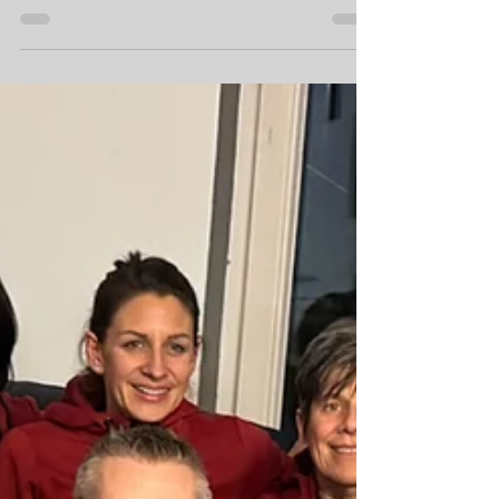
Restaurant An den Buchen im
Nebenzimmer Nach unserer neuen
Satzung findet unsere
Mitgliederversammlung nach einer
zweijährigen Legislatur nun dieses Jahr
wieder statt. Wir berichten aus den
vergangenen zwei Jahren über die
vielfältigen Entwicklungen im
Sportbereich, den Finanzen sowie den
wachsenden Herausforderungen für den
Sport und die Verwaltung, Auch die
gesellschaftlichen Entwicklungen, die
unser aktuelles Handeln und unsere zu