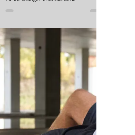
SVM-Redaktion
24. Nov. 2024
2 Min. Lesezeit
Kinder- und
Jugendschutz im SVM -
der Anfang ist gemacht
Auftakt-Workshop gelungen Am Samstag,
den 23.11.2024, trafen sich nach längeren
Vorbereitungen erstmals der
Vereinsvorstand zusammen mit
Vertreter/innen der Abteilungsvorstände
des Sportvereins. Dem 4-stündigen