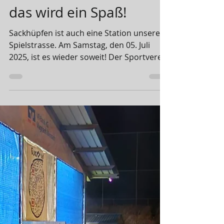
SVM-Redaktion
27. Juni 2025
2 Min. Lesezeit
SVM-Familienfest 2025 -
das wird ein Spaß!
Sackhüpfen ist auch eine Station unserer
Spielstrasse. Am Samstag, den 05. Juli
2025, ist es wieder soweit! Der Sportverein
Magstadt öffnet von 12.00 bis 17.00 Uhr
zum dritten Mal seine Toren zum SVM-
Sportpark im Sportgelände an den
Buchen und bietet ein
abwechslungsreiches Programm für