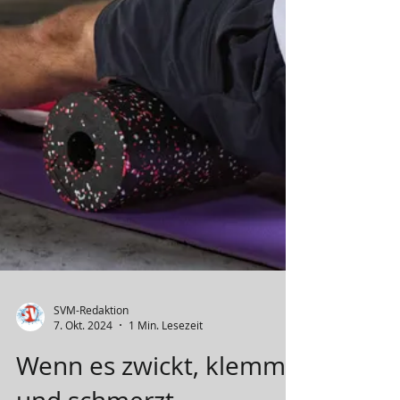
Workshop vorausgegangen war eine erste
Sensibilisierung zum Thema am 10.
Oktober dieses Jahres in der
Begegnungsstätte in Magstadt. Die von
Steffi Albert, Leiterin des Jugendreferates
in Magstadt, Polizeikommissar Carmelo
Gibella und Dorothee Gebel (thamar)
gestaltete