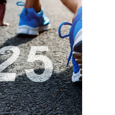
Abend (SVM-Sportpark) Beim Sportverein
Magstadt startete das Jahr 2025 direkt mit
einem Highlight. Der Vorstand des
Sportvereins hatte am 17. Januar zum
ersten Mal zu einem Danke-Abend für
Trainer/innen, Abteilungsvorstände und
weitere ehrenamtlich Engagierte
eingeladen. Bei Glühwein, Punsch, Rote
Wurst, Grillkäse und Lagerfeuer konnte
das SVM-Leitungsteam den vielen
Engagierten endlich einmal persönlich
Danke für ihre meist ehrenamtliche