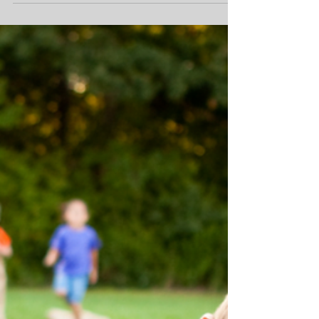
unser Familienfest 2025
Auf der Rollbahn-Rutsche war der Spaß
besonders groß Das SVM-Familienfest
2025 am vergangenen Samstag stand
ganz im Zeichen eines fröhlichen und
bunten Events für Groß und Klein. Bei
bestem Sommerwetter verwandelte sich
der Sportpark an den Buchen in eine
lebendige Spiel- und Erlebniswelt. Das
abwechslungsreiche Programm bot für
die rund 100 teilnehmenden Kinder und
Familien jede Menge Spaß und Action. Die
Spielstraße war mit zahlreichen Stationen
wie der beliebten Schokokuss