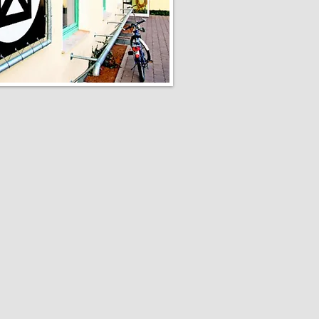
ina Kienle
rsportschule
tadt
isation
ystem
uung
eiter/innen