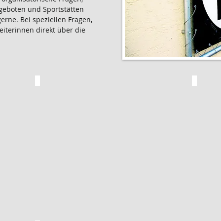
geboten und Sportstätten
rne. Bei speziellen Fragen,
eiterinnen direkt über die
Tanja Beurenmeister
Mar
Sportgelände
KiSS-
An
Kinde
den
Mags
Buchen
Organ
SVM-
Kurss
Beachsport-
Betre
Anlage
Kursl
VR-
Bank-
Arena