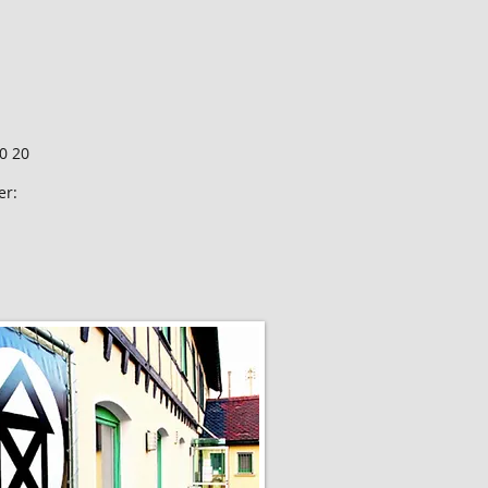
0 20
er: