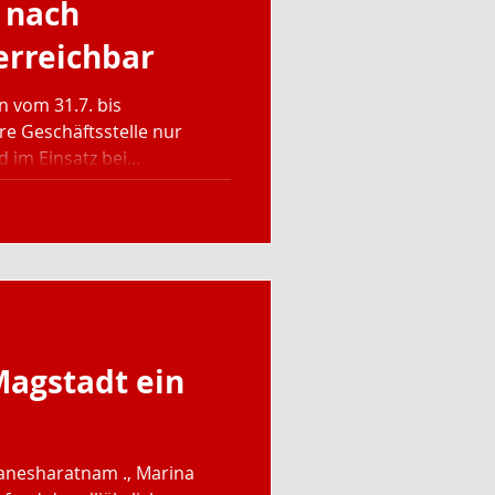
 nach
erreichbar
 vom 31.7. bis
ere Geschäftsstelle nur
 im Einsatz bei...
Magstadt ein
 Ganesharatnam ., Marina