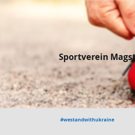
Sportverein Magst
#westandwithukraine