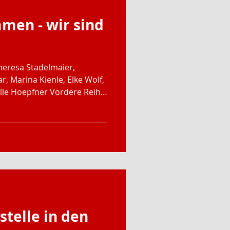
men - wir sind
Theresa Stadelmaier,
r, Marina Kienle, Elke Wolf,
ner Vordere Reihe
025 trafen sich, wie
 Vorstand, ehemalige
r Geschäftsstelle mit den
SJ´ler zu einem kleinen
g. Unser gemeinsames Fazit
telle in den