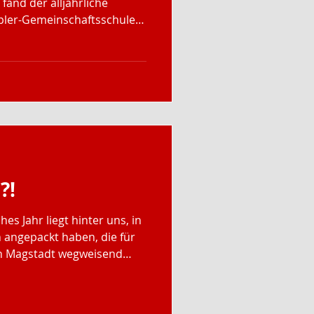
fand der alljährliche
pler-Gemeinschaftsschule
er Kooperationspartner der
sam mit dem Sportprofil
ir einen
dinationsparcours, der
auch Balancierelemente
n wir eine Tischtennisplatte
 Begeisterung
?!
hes Jahr liegt hinter uns, in
 angepackt haben, die für
in Magstadt wegweisend
en wir im neuen Jahr
plantes nun ins Werk
schutz-Konzept Die ersten