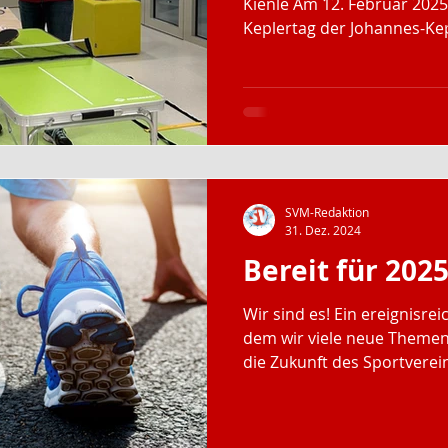
Kienle Am 12. Februar 2025 
Keplertag der Johannes-Ke
statt, an dem wir als stolz
Schule teilnahmen. Gemein
der Schule organisierten w
abwechslungsreichen Koor
sowohl Wurf-, Sprung als 
umfasste. Zusätzlich stellte
zur Verfügung, die für viel
SVM-Redaktion
31. Dez. 2024
Bereit für 2025
Wir sind es! Ein ereignisreic
dem wir viele neue Themen
die Zukunft des Sportvere
sind. Auf dieser Basis könn
durchstarten und lange Ge
setzen. Kinder- und Jugend