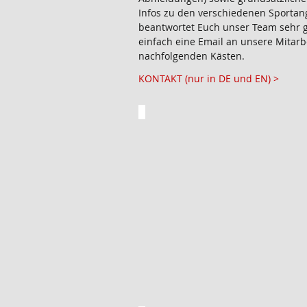
Infos zu den verschiedenen Sportan
beantwortet Euch unser Team sehr ge
einfach eine Email an unsere Mitarb
nachfolgenden Kästen.
KONTAKT (nur in DE und EN) >
Elke Wolf
Mitgliederverwaltung
Abteilungsfragen
Gremienbetreuung
Finanzen
und
Personal