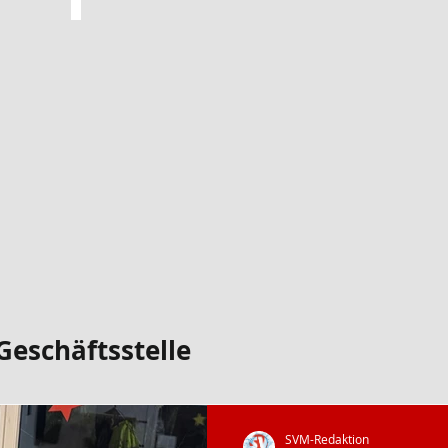
Kindergeburtstage
Theresa-Stadelmeier-2026
Verwaltung
Kurssystem
und
JoinSports
Kinderschutzbeauftragte
Geschäftsstelle
SVM-Redaktion