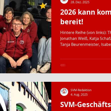
28. Dez. 2025
2026 kann kom
bereit!
Hintere Reihe (von links): 
Jonathan Weiß, Katja Schafa
Tanja Beurenmeister, Isabelle Hoepf
(von links): Stephan Scheel, Michael Barsch, Andreas
Schlegel Am 18. Dezember 2
inzwischen jedes Jahr, der
Vorstände und das Team de
aktuellen und ehemaligen F
gemütlichen Jahresausklan
an diesem Abend: wir
SVM-Redaktion
4. Aug. 2025
SVM-Geschäftss