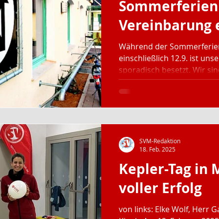
Sommerferien
Vereinbarung 
Während der Sommerferien
einschließlich 12.9. ist uns
sporadisch besetzt. Wir sind
SVM-Redaktion
18. Feb. 2025
Kepler-Tag in 
voller Erfolg
von links: Elke Wolf, Herr