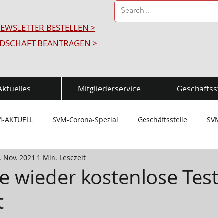
EWSLETTER BESTELLEN >
EDSCHAFT BEANTRAGEN >
Aktuelles
Mitgliederservice
Geschäftsst
M-AKTUELL
SVM-Corona-Spezial
Geschäftsstelle
SV
. Nov. 2021
1 Min. Lesezeit
rmation
Kinderturnen
Corona-Test-Station
SVM-BE
e wieder kostenlose Test
t
-Sport-News
Europäisches Fitness Abzeichen
SVM-Energ