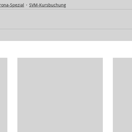
ona-Spezial
SVM-Kursbuchung