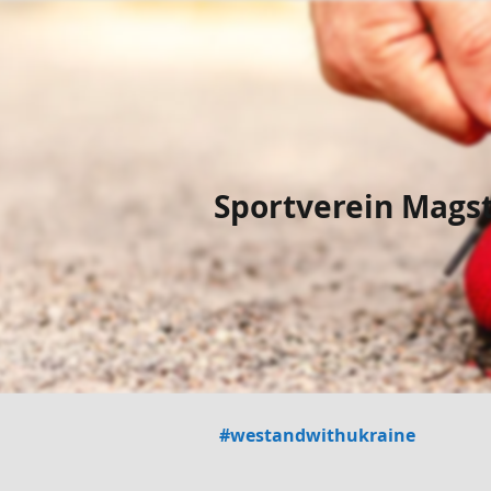
Sportverein Magst
#westandwithukraine