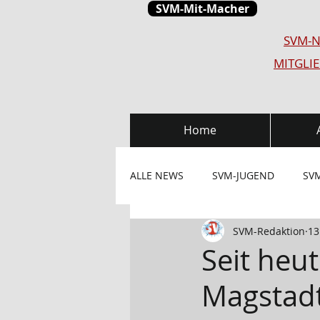
SVM-Mit-Macher
SVM-N
MITGLI
Home
ALLE NEWS
SVM-JUGEND
SV
SVM-Redaktion
13
Beachsport
Mitglieder-Info
Seit heut
Magstad
Wissensblog Bewegung
SVM