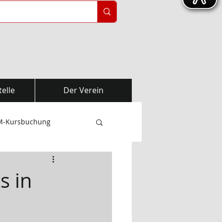
elle
Der Verein
M-Kursbuchung
WEGUNGSSCHULE
s in
ie-Spezial