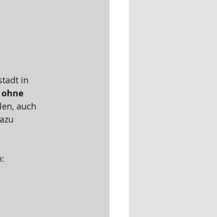
tadt in 
 ohne 
len, auch 
azu 
: 