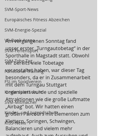
SVM-Sport-News
Europäisches Fitness Abzeichen
SVM-Energie-Spezial
VR-Bank-Arena
Am vergangenen Sonntag fand 
unser erster „Turngautobetag“ in der 
SVM-Feriensport
Sporthalle in Magstadt statt. Obwohl 
SVM-Tobe-Tag
wir bereits viele Tobetage 
veranstaltet haben, war dieser Tag 
Functional Training
besonders, da er in Zusammenarbeit 
FSJ im Sportverein
mit dem Turngau Stuttgart 
organisiert wurde und spezielle 
Kindersportschule
Attraktionen wie die große Luftmatte 
SVM-Mitmacher
„Airbag“ bot. Wir hatten einen 
Kinder- und Jugendschutz
großen Parcours mit Elementen zum 
Klettern, Springen, Schwingen, 
KISS-News
Balancieren und vielem mehr 
aufgebaut. Auch zum Ausruhen und 