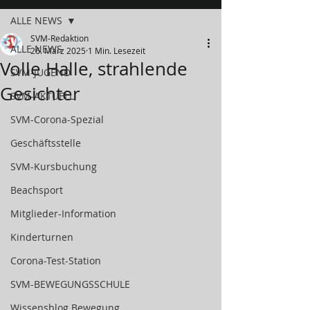
ALLE NEWS
SVM-Redaktion
ALLE NEWS
26. März 2025
1 Min. Lesezeit
Volle Halle, strahlende
SVM-JUGEND
Gesichter
SVM-AKTUELL
SVM-Corona-Spezial
Geschäftsstelle
SVM-Kursbuchung
Beachsport
Mitglieder-Information
Kinderturnen
Corona-Test-Station
SVM-BEWEGUNGSSCHULE
Wissensblog Bewegung