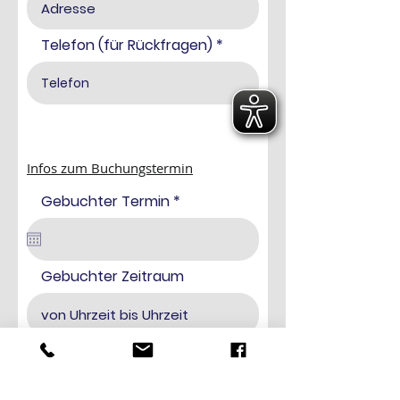
Telefon (für Rückfragen)
Infos zum Buchungstermin
r
Gebuchter Termin
*
e
q
u
i
r
Gebuchter Zeitraum
e
d
Anzahl Geburtstagskinder