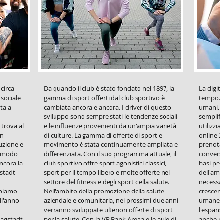
 circa
Da quando il club è stato fondato nel 1897, la
La digi
sociale
gamma di sport offerti dal club sportivo è
tempo. 
ita a
cambiata ancora e ancora. I driver di questo
umani,
sviluppo sono sempre stati le tendenze sociali
semplif
 trova al
e le influenze provenienti da un'ampia varietà
utilizzi
in
di culture. La gamma di offerte di sport e
online 
uzione e
movimento è stata continuamente ampliata e
prenota
In modo
differenziata. Con il suo programma attuale, il
conver
ncora la
club sportivo offre sport agonistici classici,
basi p
gstadt
sport per il tempo libero e molte offerte nel
dell'am
settore del fitness e degli sport della salute.
necessa
bbiamo
Nell'ambito della promozione della salute
cresce
ll'anno
aziendale e comunitaria, nei prossimi due anni
umane o
verranno sviluppate ulteriori offerte di sport
l'espan
Magstadt
per la salute. Con la VR Bank Arena e le aule di
anche r