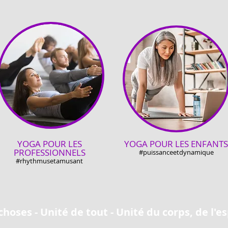
YOGA POUR LES
YOGA POUR LES ENFANTS
PROFESSIONNELS
#puissanceetdynamique
#rhy
thmus
et
amusant
choses -
Unité
de tout -
Unité du corps, de l'es