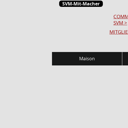
SVM-Mit-Macher
COMM
SVM >
MITGLI
Maison