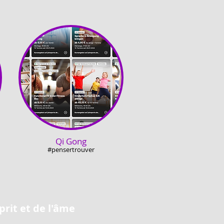
Qi Gong
#penser
trouver
prit et de l'âme