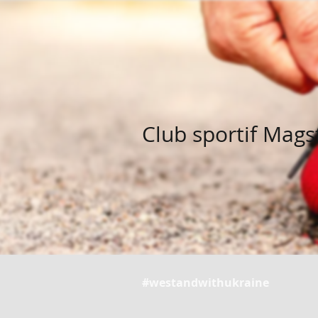
Club sportif Mags
#westandwithukraine