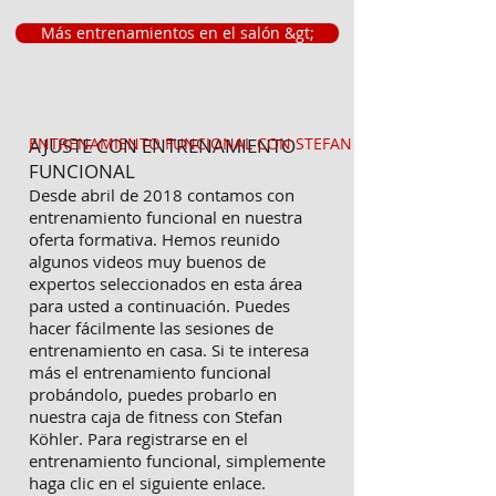
Más entrenamientos en el salón &gt;
AJUSTE CON ENTRENAMIENTO
ENTRENAMIENTO FUNCIONAL CON STEFAN &gt;
FUNCIONAL
Desde abril de 2018 contamos con
entrenamiento funcional en nuestra
oferta formativa. Hemos reunido
algunos videos muy buenos de
expertos seleccionados en esta área
para usted a continuación. Puedes
hacer fácilmente las sesiones de
entrenamiento en casa. Si te interesa
más el entrenamiento funcional
probándolo, puedes probarlo en
nuestra caja de fitness con Stefan
Köhler. Para registrarse en el
entrenamiento funcional, simplemente
haga clic en el siguiente enlace.