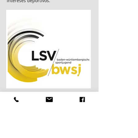
intereses deportivos.
interesado ?
Si está interesado en un año social
voluntario en Magstadt, puede obtener
más información en la oficina del club
deportivo. La información básica sobre
el año social voluntario se puede
obtener de la Asociación Estatal de