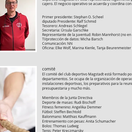
cajero. El negocio operativo se acuerda y coordina con
Primer presidente: Stephan O. Scheel
diputado Presidente: Ralf Schmid
Tesorero: Andreas Schlegel
Secretaria: Úrsula Garschke
Representante de la juventud: Robin Mannhorst (no en l
TI/protección de datos: Micha Barsch
Comunicación: NN
Oficina: Elke Wolf, Marina Kienle, Tanja Beurenmeister 
comité
El comité del club deportivo Magstadt está formado por 
departamentos. Se ocupa de la organización de operac
instalaciones deportivas, los preparativos para la reuni
presupuestaria y mucho más.
Miembros de la Junta Directiva
Deporte de masas: Rudi Bischoff
Fitness femenino: Angelika Demmer
Fútbol: Steffen Bechtold
Balonmano: Matthias Kauffmann
Entrenamiento con pesas: Anita Schumacher
Bolos: Thomas Ludwig
Tenis: Peter Kreczmarsky