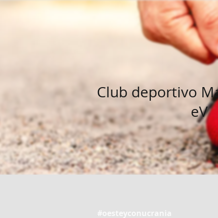
Club deportivo M
eV
#oesteyconucrania