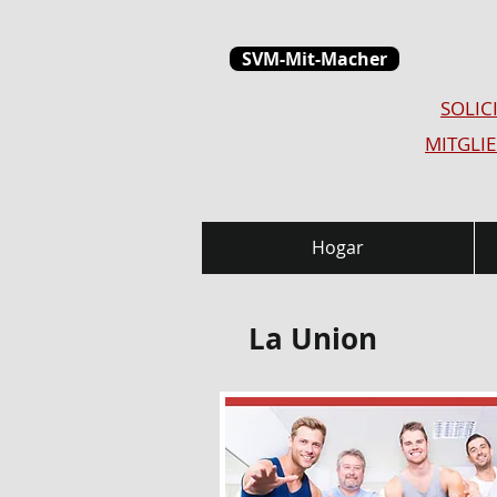
SVM-Mit-Macher
SOLIC
MITGLI
Hogar
La Union