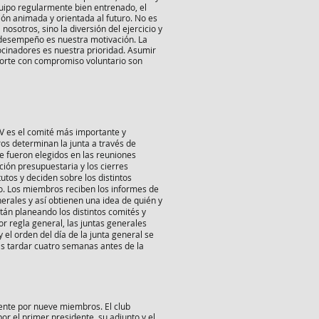
quipo regularmente bien entrenado, el
ón animada y orientada al futuro. No es
osotros, sino la diversión del ejercicio y
 desempeño es nuestra motivación. La
ocinadores es nuestra prioridad. Asumir
porte con compromiso voluntario son
V es el comité más importante y
os determinan la junta a través de
e fueron elegidos en las reuniones
ción presupuestaria y los cierres
utos y deciden sobre los distintos
vo. Los miembros reciben los informes de
erales y así obtienen una idea de quién y
tán planeando los distintos comités y
or regla general, las juntas generales
 el orden del día de la junta general se
ás tardar cuatro semanas antes de la
ente por nueve miembros. El club
r el primer presidente, su adjunto y el