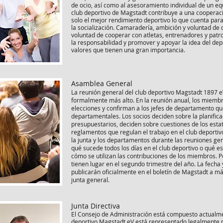
de ocio, así como al asesoramiento individual de un e
club deportivo de Magstadt contribuye a una cooperaci
solo el mejor rendimiento deportivo lo que cuenta para n
la socialización. Camaradería, ambición y voluntad de
voluntad de cooperar con atletas, entrenadores y patr
la responsabilidad y promover y apoyar la idea del de
valores que tienen una gran importancia.
Asamblea General
La reunión general del club deportivo Magstadt 1897 e
formalmente más alto. En la reunión anual, los miembr
elecciones y confirman a los jefes de departamento qu
departamentales. Los socios deciden sobre la planifica
presupuestarios, deciden sobre cuestiones de los estat
reglamentos que regulan el trabajo en el club deporti
la junta y los departamentos durante las reuniones gen
qué sucede todos los días en el club deportivo o qué es
cómo se utilizan las contribuciones de los miembros. P
tienen lugar en el segundo trimestre del año. La fecha y
publicarán oficialmente en el boletín de Magstadt a m
junta general.
Junta Directiva
El Consejo de Administración está compuesto actualm
deportivo Magstadt eV está representado legalmente po