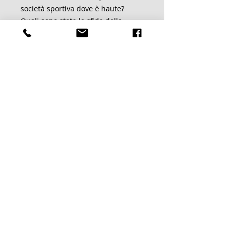
società sportiva dove è haute?
Quali sono state le sfide della
società nel corso degli anni?
Con l'acquisto della versione
digitale di questa pubblicazione
del 1997 sostieni the Sportverein e
le tante persone impegnate che
sono attive oggi nella società
sportiva. Per questo vi diciamo già
GRAZIE!
Il team SVM
Chronik für Dein Handy
oder PC
Abbiamo preparato la nostra