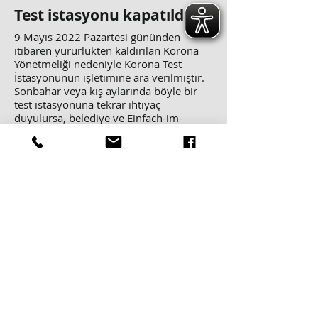
Test istasyonu kapatıldı
9 Mayıs 2022 Pazartesi gününden
itibaren yürürlükten kaldırılan Korona
Yönetmeliği nedeniyle Korona Test
İstasyonunun işletimine ara verilmiştir.
Sonbahar veya kış aylarında böyle bir
test istasyonuna tekrar ihtiyaç
duyulursa, belediye ve Einfach-im-
Alltag-Testen.de ile yeniden açma
konusunu görüşeceğiz. Bize güvenen
herkese teşekkür ederiz.