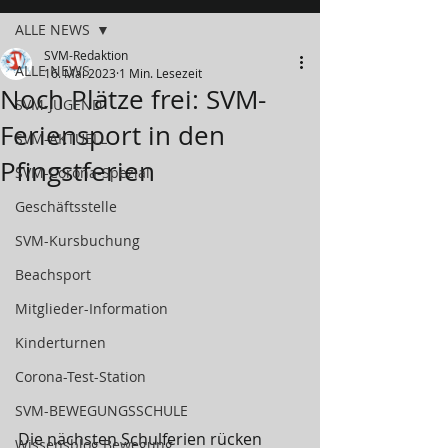
ALLE NEWS
SVM-Redaktion
ALLE NEWS
16. Mai 2023
1 Min. Lesezeit
Noch Plätze frei: SVM-
SVM-JUGEND
Feriensport in den
SVM-AKTUELL
Pfingstferien
SVM-Corona-Spezial
Geschäftsstelle
SVM-Kursbuchung
Beachsport
Mitglieder-Information
Kinderturnen
Corona-Test-Station
SVM-BEWEGUNGSSCHULE
Die nächsten Schulferien rücken 
Wissensblog Bewegung