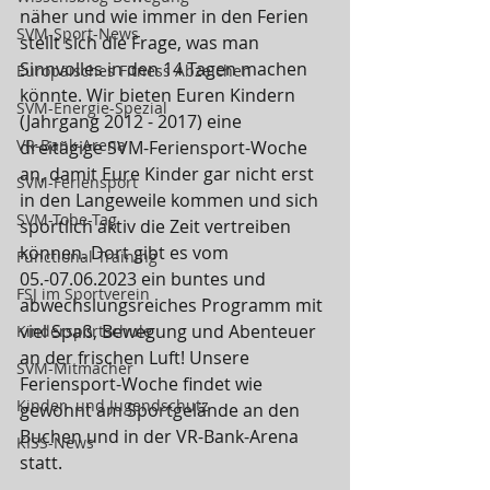
näher und wie immer in den Ferien 
SVM-Sport-News
stellt sich die Frage, was man 
Sinnvolles in den 14 Tagen machen 
Europäisches Fitness Abzeichen
könnte. Wir bieten Euren Kindern 
SVM-Energie-Spezial
(Jahrgang 2012 - 2017) eine 
VR-Bank-Arena
dreitägige SVM-Feriensport-Woche 
an, damit Eure Kinder gar nicht erst 
SVM-Feriensport
in den Langeweile kommen und sich 
SVM-Tobe-Tag
sportlich aktiv die Zeit vertreiben 
können. Dort gibt es vom 
Functional Training
05.-07.06.2023 ein buntes und 
FSJ im Sportverein
abwechslungsreiches Programm mit 
viel Spaß, Bewegung und Abenteuer 
Kindersportschule
an der frischen Luft! Unsere 
SVM-Mitmacher
Feriensport-Woche findet wie 
Kinder- und Jugendschutz
gewohnt am Sportgelände an den 
Buchen und in der VR-Bank-Arena 
KISS-News
statt.